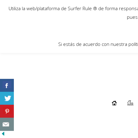
24
Utiliza la web/plataforma de Surfer Rule ® de forma responsab
Ene
pues 
Si estás de acuerdo con nuestra polít
FINALIZA EL EDDIE AIKAU EN WAIMEA
...