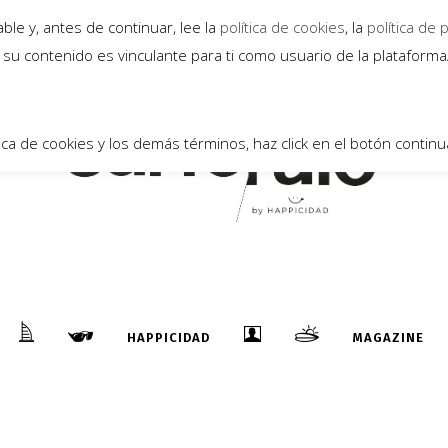
12
le y, antes de continuar, lee la
política de cookies
, la
política de 
Ene
su contenido es vinculante para ti como usuario de la plataform
ica de cookies y los demás términos, haz click en el botón continu
BURDEOS, UN HERMOSO LUGAR PARA
PATINAR
...
HAPPICIDAD
MAGAZINE