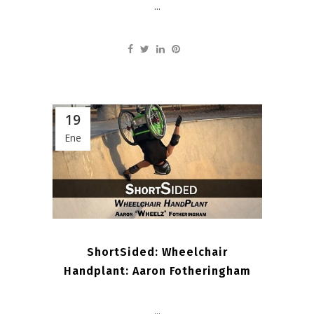
...
19
Ene
ShortSided: Wheelchair
Handplant: Aaron Fotheringham
...