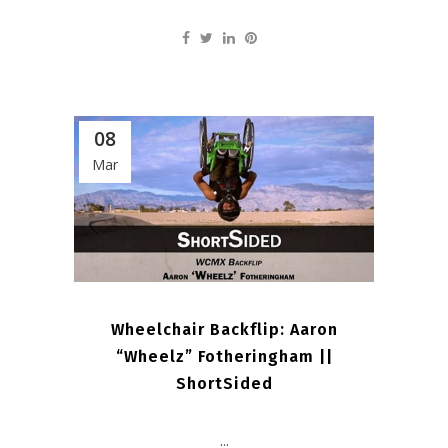
08
Mar
Wheelchair Backflip: Aaron
“Wheelz” Fotheringham ||
ShortSided
...