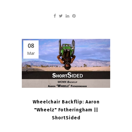
08
Mar
Wheelchair Backflip: Aaron
"Wheelz" Fotheringham ||
ShortSided