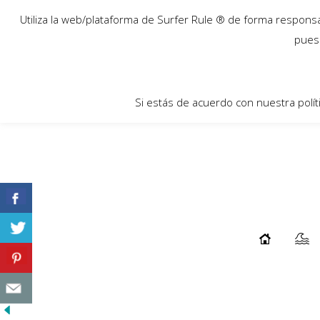
15
Utiliza la web/plataforma de Surfer Rule ® de forma responsab
Sep
pues 
Si estás de acuerdo con nuestra polít
KEVIN ORIHUELA-EXTRAOFICIAL EN CAS
...