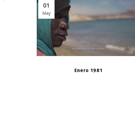
01
May
Enero 1981