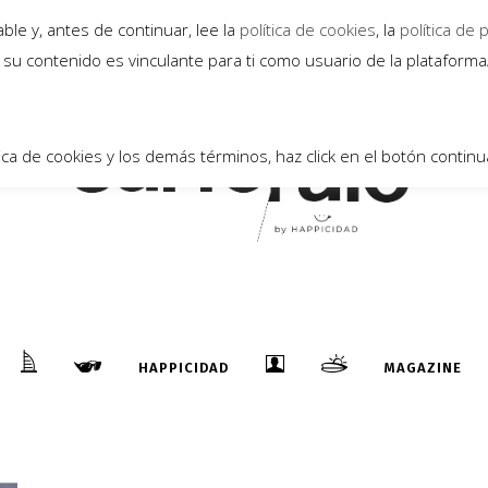
le y, antes de continuar, lee la
política de cookies
, la
política de 
su contenido es vinculante para ti como usuario de la plataform
ica de cookies y los demás términos, haz click en el botón continu
HAPPICIDAD
MAGAZINE