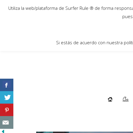
Utiliza la web/plataforma de Surfer Rule ® de forma responsab
pues 
Si estás de acuerdo con nuestra polít