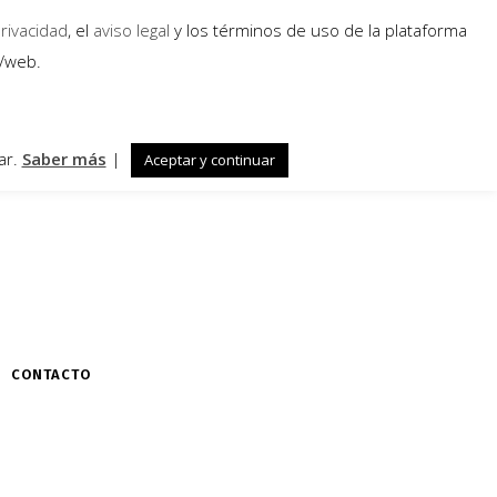
privacidad
, el
aviso legal
y los términos de uso de la plataforma
a/web.
ar.
Saber más
|
Aceptar y continuar
CONTACTO