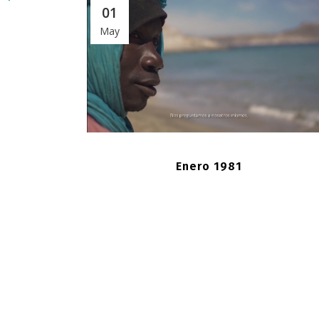
01
May
Enero 1981