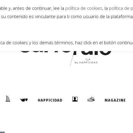
le y, antes de continuar, lee la
política de cookies
, la
política de 
su contenido es vinculante para ti como usuario de la plataform
ica de cookies y los demás términos, haz click en el botón continu
HAPPICIDAD
MAGAZINE