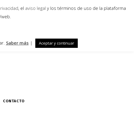
privacidad
, el
aviso legal
y los términos de uso de la plataforma
a/web.
ar.
Saber más
|
Aceptar y continuar
CONTACTO