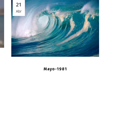
21
Abr
Mayo-1981