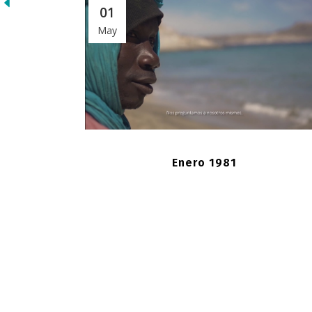
01
May
Enero 1981